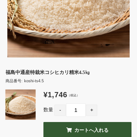
福島中通産特栽米コシヒカリ精米4.5㎏
商品番号:
koshi-ts4.5
¥1,746
（税込）
数量