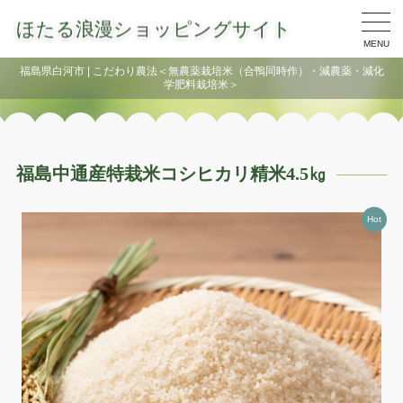
ほたる浪漫ショッピングサイト
MENU
福島県白河市 | こだわり農法＜無農薬栽培米（合鴨同時作）・減農薬・減化
学肥料栽培米＞
福島中通産特栽米コシヒカリ精米4.5㎏
Hot